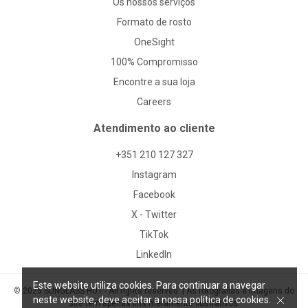
Os nossos serviços
Formato de rosto
OneSight
100% Compromisso
Encontre a sua loja
Careers
Atendimento ao cliente
+351 210 127 327
Instagram
Facebook
X - Twitter
TikTok
LinkedIn
Este website utiliza cookies. Para continuar a navegar
© 2026 SUNGLASS HUT - All rights reserved. | As fotografias e imagens do
neste website, deve aceitar a nossa política de cookies.
site têm apenas fins meramente ilustrativos.